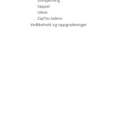
Solskjerming
Søppel
Utleie
ZapTec-ladere
Vedlikehold og oppgraderinger