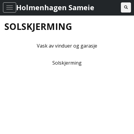
Holmenhagen Sameie
Toggl
T
o
SOLSKJERMING
g
g
l
Vask av vinduer og garasje
e
n
Solskjerming
a
v
i
g
a
t
i
o