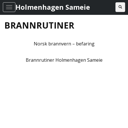
Holmenhagen Sameie
Toggl
T
o
BRANNRUTINER
g
g
l
Norsk brannvern – befaring
e
n
Brannrutiner Holmenhagen Sameie
a
v
i
g
a
t
i
o