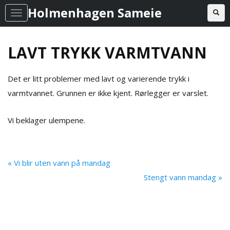
Holmenhagen Sameie
Toggl
T
o
g
LAVT TRYKK VARMTVANN
g
l
Det er litt problemer med lavt og varierende trykk i
e
varmtvannet. Grunnen er ikke kjent. Rørlegger er varslet.
n
a
Vi beklager ulempene.
v
i
g
« Vi blir uten vann på mandag
a
Stengt vann mandag »
t
i
o