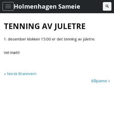
Holmenhagen Sameie
Toggl
T
o
g
TENNING AV JULETRE
g
l
1. desember klokken 15:00 er det tenning av juletre.
e
n
Vel møtt!
a
v
i
« Norsk Brannvern
g
Bålpanne »
a
t
i
o